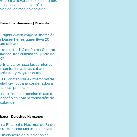
 podría llevar ante los tribunales
es ‘acosan e intimidan’ a
stas de los medios oficiales
 Derechos Humanos | Diario de
Rights Watch exige la liberación
 Daniel Ferrer, quien lleva 20
ncomunicado
stantes del 11J en Palma Soriano
'libertad' tras culminar su juicio de
ión
a Blanca rechaza las condenas
s contra los artistas cubanos
Alcántara y Maykel Osorbo
a 11J contabiliza 42 miembros de
iedad civil cubana condenados a
 tras las protestas
tas del exilio denuncian el uso de
españoles para la 'formación' de
 cubanos
ubana - Derechos Humanos
ará Encuentro Nacional de Redes
ntro Memorial Martin Luther King
 inicia retiro de sus tropas de