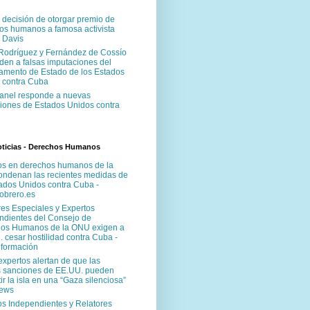
 decisión de otorgar premio de
os humanos a famosa activista
 Davis
Rodríguez y Fernández de Cossío
den a falsas imputaciones del
amento de Estado de los Estados
 contra Cuba
anel responde a nuevas
iones de Estados Unidos contra
ticias - Derechos Humanos
os en derechos humanos de la
ndenan las recientes medidas de
tados Unidos contra Cuba -
brero.es
res Especiales y Expertos
ndientes del Consejo de
os Humanos de la ONU exigen a
 cesar hostilidad contra Cuba -
formación
expertos alertan de que las
 sanciones de EE.UU. pueden
ir la isla en una “Gaza silenciosa”
News
os Independientes y Relatores