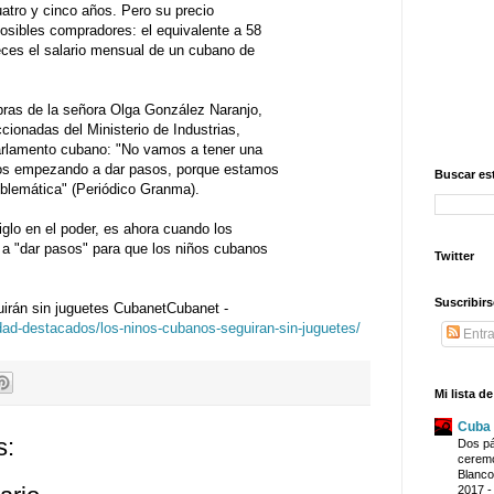
uatro y cinco años. Pero su precio
osibles compradores: el equivalente a 58
veces el salario mensual de un cubano de
abras de la señora Olga González Naranjo,
cionadas del Ministerio de Industrias,
Parlamento cubano: "No vamos a tener una
mos empezando a dar pasos, porque estamos
Buscar es
oblemática" (Periódico Granma).
iglo en el poder, es ahora cuando los
a "dar pasos" para que los niños cubanos
Twitter
Suscribirs
irán sin juguetes CubanetCubanet -
dad-destacados/los-ninos-cubanos-seguiran-sin-juguetes/
Entr
Mi lista d
Cuba
s:
Dos pá
ceremo
Blanco
2017 -