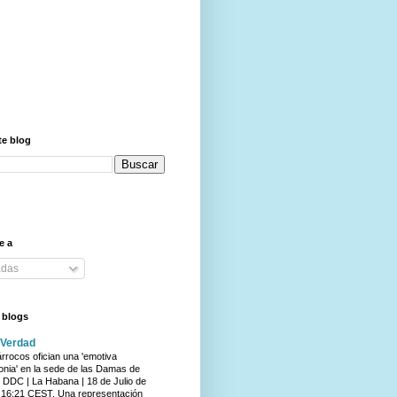
te blog
e a
adas
e blogs
 Verdad
rrocos ofician una 'emotiva
nia' en la sede de las Damas de
 DDC | La Habana | 18 de Julio de
 16:21 CEST. Una representación