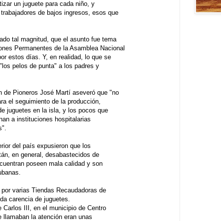
tizar un juguete para cada niño, y
 trabajadores de bajos ingresos, esos que
ado tal magnitud, que el asunto fue tema
iones Permanentes de la Asamblea Nacional
r estos días. Y, en realidad, lo que se
 "los pelos de punta" a los padres y
ón de Pioneros José Martí aseveró que "no
ara el seguimiento de la producción,
de juguetes en la isla, y los pocos que
an a instituciones hospitalarias
s".
erior del país expusieron que los
tán, en general, desabastecidos de
ncuentran poseen mala calidad y son
cubanas.
 por varias Tiendas Recaudadoras de
ida carencia de juguetes.
Carlos III, en el municipio de Centro
e llamaban la atención eran unas