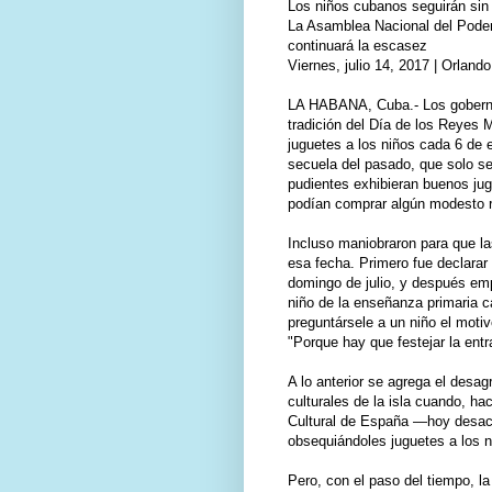
Los niños cubanos seguirán sin
La Asamblea Nacional del Poder 
continuará la escasez
Viernes, julio 14, 2017 | Orland
LA HABANA, Cuba.- Los goberna
tradición del Día de los Reyes
juguetes a los niños cada 6 de
secuela del pasado, que solo se
pudientes exhibieran buenos jug
podían comprar algún modesto r
Incluso maniobraron para que l
esa fecha. Primero fue declarar
domingo de julio, y después em
niño de la enseñanza primaria ca
preguntársele a un niño el motiv
"Porque hay que festejar la ent
A lo anterior se agrega el desa
culturales de la isla cuando, h
Cultural de España —hoy desact
obsequiándoles juguetes a los n
Pero, con el paso del tiempo, l