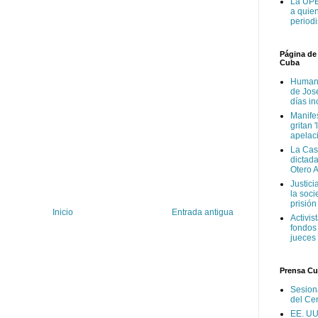
La UPEC
a quien
periodi
Página de
Cuba
Human 
de José
días i
Manife
gritan 
apelac
La Cas
dictada
Otero 
Justici
la soc
prisión
Inicio
Entrada antigua
Activis
fondos 
jueces
Prensa C
Sesion
del Ce
EE. UU.