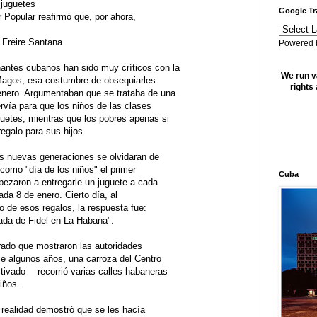
 juguetes
Google Tr
Popular reafirmó que, por ahora,
o Freire Santana
Powered
ntes cubanos han sido muy críticos con la
We run v
 Magos, esa costumbre de obsequiarles
rights
 enero. Argumentaban que se trataba de una
rvía para que los niños de las clases
uetes, mientras que los pobres apenas si
egalo para sus hijos.
as nuevas generaciones se olvidaran de
 como "día de los niños" el primer
Cuba
pezaron a entregarle un juguete a cada
da 8 de enero. Cierto día, al
o de esos regalos, la respuesta fue:
rada de Fidel en La Habana".
grado que mostraron las autoridades
ace algunos años, una carroza del Centro
ivado— recorrió varias calles habaneras
iños.
a realidad demostró que se les hacía