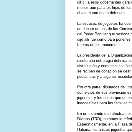
difícil a esos gobernantes garan
menos aun para los hijos de los
el castrismo decía defender.
La escasez de juguetes ha cobr
de debate de una de las Comis
del Poder Popular que sesiona po
dijo allí fue como para ponerles
tutores de los menores.
La presidenta de la Organizaci
existe una estrategia definida p
distribución y comercialización 
se reciben de donación se destin
pediátricas y a algunas escuela
Por otra parte, diputados del int
comercios de sus provincias es
juguetes, y los pocos que se e
inaccesibles para las familias 
En un recorrido que efectuamos
Divisas (TRD), notamos la refer
Específicamente, en la Plaza de 
Habana, los únicos juguetes qu