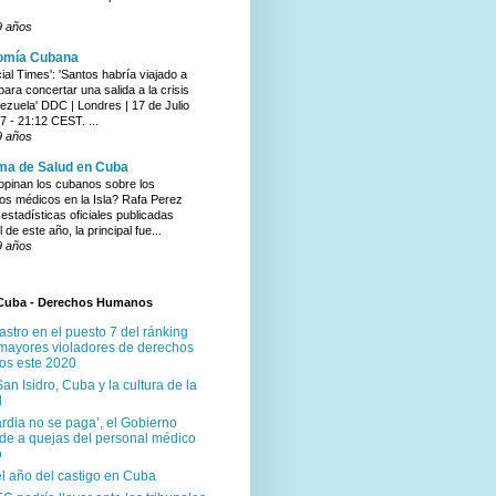
9 años
omía Cubana
ial Times': 'Santos habría viajado a
 para concertar una salida a la crisis
ezuela' DDC | Londres | 17 de Julio
7 - 21:12 CEST. ...
9 años
ma de Salud en Cuba
pinan los cubanos sobre los
ios médicos en la Isla? Rafa Perez
estadísticas oficiales publicadas
l de este año, la principal fue...
9 años
Cuba - Derechos Humanos
stro en el puesto 7 del ránking
 mayores violadores de derechos
s este 2020
an Isidro, Cuba y la cultura de la
d
rdia no se paga’, el Gobierno
de a quejas del personal médico
o
el año del castigo en Cuba