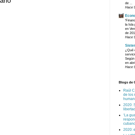
ario
de ...
Hace 
Econ
'Financ
la Isla
en Ven
de 201
Hace 
Siste
¿Qué o
servic
Según 
en abri
Hace 
Blogs de 
Raúl Ca
de los
humano
2020: S
liberta
‘La gua
respon
cuban
2020: 