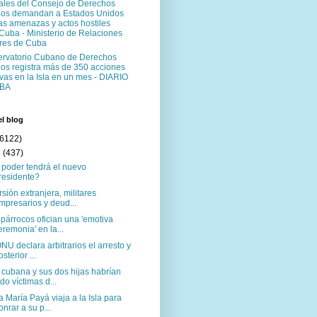
ales del Consejo de Derechos
s demandan a Estados Unidos
as amenazas y actos hostiles
 Cuba - Ministerio de Relaciones
ores de Cuba
ervatorio Cubano de Derechos
s registra más de 350 acciones
vas en la Isla en un mes - DIARIO
BA
el blog
(6122)
o
(437)
poder tendrá el nuevo
residente?
rsión extranjera, militares
mpresarios y deud...
párrocos ofician una 'emotiva
eremonia' en la...
NU declara arbitrarios el arresto y
osterior ...
cubana y sus dos hijas habrían
ido víctimas d...
 María Payá viaja a la Isla para
onrar a su p...