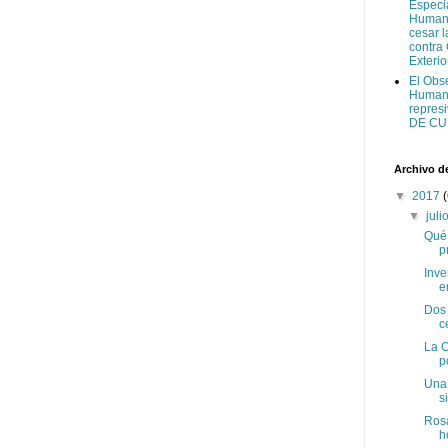
Especi
Humano
cesar l
contra
Exteri
El Obs
Humano
represi
DE CU
Archivo d
▼
2017
▼
juli
Qué 
p
Inve
e
Dos 
c
La O
p
Una 
s
Rosa
h