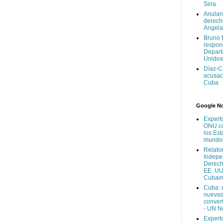
Siria
Anulan
derech
Angela
Bruno 
respon
Depart
Unidos
Díaz-C
acusac
Cuba
Google No
Expert
ONU co
los Es
mundoo
Relato
Indepe
Derech
EE. UU.
Cubain
Cuba: 
nuevas
convert
- UN 
Expert