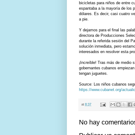
bicicletas para niños de entre c
espantaba a la mayoría de los p
dólares. Es decir, casi cuatro 
a pie.
Y dejamos para el final las pal
directora de Producciones Selec
durante la referida sesión del 
solución inmediata, pero esta
interesados en resolver esta pr
¡Increíble! Tras más de medio s
gobernantes cubanos empiezan 
tengan juguetes.
Source: Los niños cubanos segu
https://www.cubanet.org/actuali
at
8:37
No hay comentario